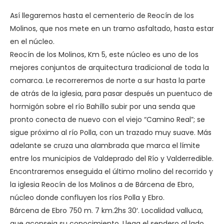
Así llegaremos hasta el cementerio de Reocín de los
Molinos, que nos mete en un tramo asfaltado, hasta estar
en el núcleo.
Reocín de los Molinos, Km 5, este núcleo es uno de los
mejores conjuntos de arquitectura tradicional de toda la
comarca. Le recorreremos de norte a sur hasta la parte
de atrás de la iglesia, para pasar después un puentuco de
hormigón sobre el río Bahíllo subir por una senda que
pronto conecta de nuevo con el viejo “Camino Real”; se
sigue próximo al río Polla, con un trazado muy suave. Más
adelante se cruza una alambrada que marca el límite
entre los municipios de Valdeprado del Río y Valderredible.
Encontraremos enseguida el último molino del recorrido y
la iglesia Reocín de los Molinos a de Bárcena de Ebro,
núcleo donde confluyen los ríos Polla y Ebro.
Bárcena de Ebro 750 m. 7 km.2hs 30′. Localidad valluca,
que aconseja su conocimiento. Llega el sendero al lado